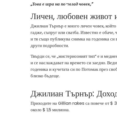
„Това е игра на по-млад човек,“
Личен, любовен живот 
Джилиан Търнър е много личен човек, който 
гадже, съпруг или сватба. Известно е обаче, 
и тя също публикува снимка на годеника си 
други подробности.
Твърди се, че „мистериозният тип“ е и меди
и се наслаждават на времето си заедно. Ведн
годеника и кучетата си по Потомак през своб
близко бъдеще.
Джилиан Търнър: Доход,
Приходите на Gillian rakes са повече от $ 
около $ 1,5 милиона.