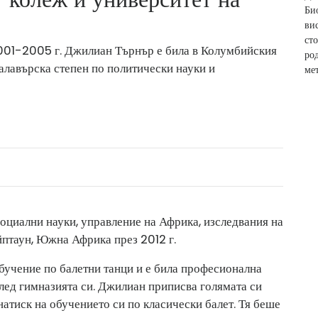
2001-2005 г. Джилиан Търнър е била в Колумбийския
алавърска степен по политически науки и
оциални науки, управление на Африка, изследвания на
йптаун, Южна Африка през 2012 г.
чение по балетни танци и е била професионална
лед гимназията си. Джилиан приписва голямата си
натиск на обучението си по класически балет. Тя беше