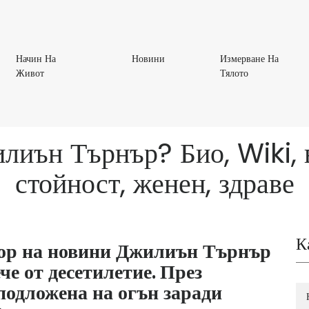
Новини
Начин На
Новини
Измерване На
Начин
Измерване
Живот
Тялото
На
На
Живот
Тялото
лиън Търнър? Био, Wiki, в
стойност, женен, здраве
К
ор на новини Джилиън Търнър
че от десетилетие. През
 подложена на огън заради