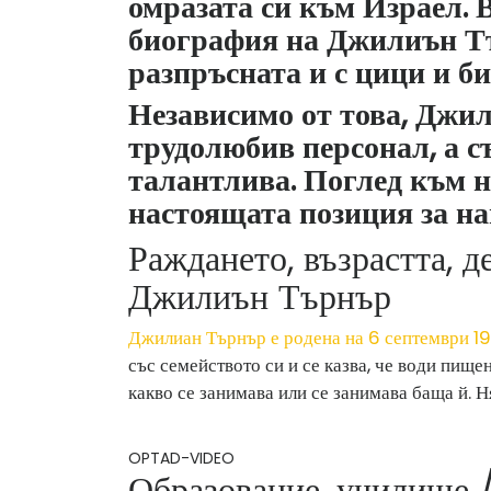
омразата си към Израел. 
биография на Джилиън Т
разпръсната и с цици и би
Независимо от това, Джил
трудолюбив персонал, а с
талантлива. Поглед към н
настоящата позиция за н
Раждането, възрастта, д
Джилиън Търнър
Джилиан Търнър е родена на 6 септември 19
със семейството си и се казва, че води пищен
какво се занимава или се занимава баща й. 
OPTAD-VIDEO
Образование, училище /