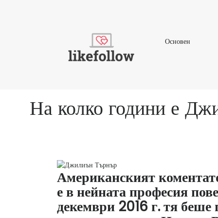
Основен
Основен
На колко години е Джи
Американският коментат
е в нейната професия пове
декември 2016 г. тя беше