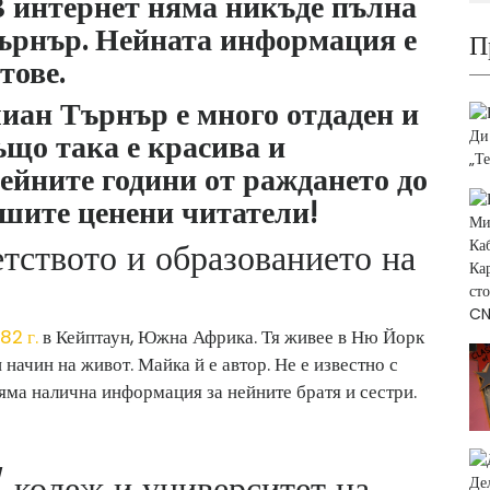
В интернет няма никъде пълна
ърнър. Нейната информация е
П
тове.
иан Търнър е много отдаден и
ъщо така е красива и
ейните години от раждането до
ашите ценени читатели!
етството и образованието на
82 г.
в Кейптаун, Южна Африка. Тя живее в Ню Йорк
 начин на живот. Майка й е автор. Не е известно с
Няма налична информация за нейните братя и сестри.
 колеж и университет на