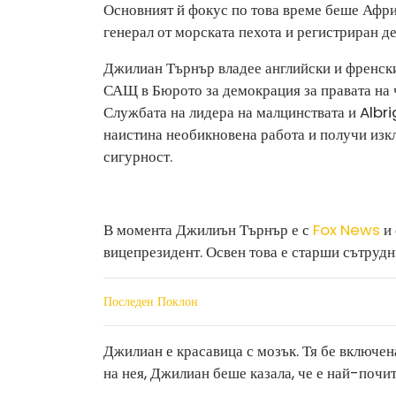
Основният й фокус по това време беше Афри
генерал от морската пехота и регистриран д
Джилиан Търнър владее английски и френски
САЩ в Бюрото за демокрация за правата на ч
Службата на лидера на малцинствата и Albri
наистина необикновена работа и получи изк
сигурност.
В момента Джилиън Търнър е с
Fox News
и 
вицепрезидент. Освен това е старши сътруд
Последен Поклон
Джилиан е красавица с мозък. Тя бе включен
на нея, Джилиан беше казала, че е най-почита