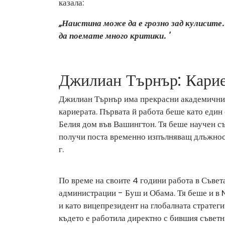
казала:
„Наистина може да е грозно зад кулисите
да поемате много критики. '
Джилиан Търнър: Карие
Джилиан Търнър има прекрасни академични п
кариерата. Първата й работа беше като един
Белия дом във Вашингтон. Тя беше научен съ
получи поста временно изпълняващ длъжност
г.
По време на своите 4 години работа в Съве
администрации - Буш и Обама. Тя беше и в 
и като вицепрезидент на глобалната страте
където е работила директно с бившия съвет