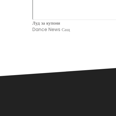
Луд за купони
Dance News Сащ