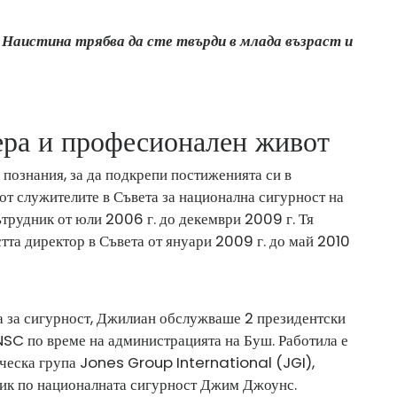
. Наистина трябва да сте твърди в млада възраст и
ра и професионален живот
ознания, за да подкрепи постиженията си в
 от служителите в Съвета за национална сигурност на
трудник от юли 2006 г. до декември 2009 г. Тя
та директор в Съвета от януари 2009 г. до май 2010
та за сигурност, Джилиан обслужваше 2 президентски
NSC по време на администрацията на Буш. Работила е
гическа група Jones Group International (JGI),
ник по националната сигурност Джим Джоунс.