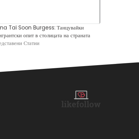
na Tai Soon Burgess: Танцувайки
Мери Харт (
грантски опит в столицата на страната
предаване) Б
едставени Статии
Нетна стойно
Начин На Жи