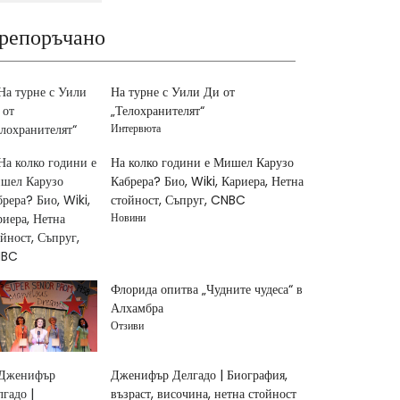
репоръчано
На турне с Уили Ди от
„Телохранителят“
Интервюта
На колко години е Мишел Карузо
Кабрера? Био, Wiki, Кариера, Нетна
стойност, Съпруг, CNBC
Новини
Флорида опитва „Чудните чудеса“ в
Алхамбра
Отзиви
Дженифър Делгадо | Биография,
възраст, височина, нетна стойност