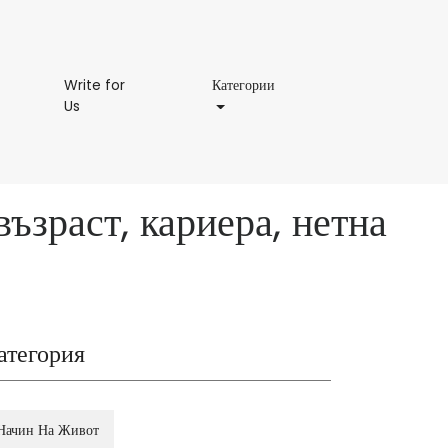
Категории
Write for
Категории
Write
Us
for
Us
ъзраст, кариера, нетна
атегория
Начин На Живот