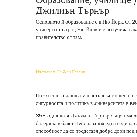
Джилиън Търнър
Основното й образование е в Ню Йорк. От 
университет, град Ню Йорк и е получила бак
правителство от там.
Инстаграм На Жан Гарсия
По-късно завършва магистърска степен по с
сигурността и политика в Университета в Ке
35-годишната Джилиън Търнър също има обу
балерина в балет Пенсилвания една година с
способност да се представя добре дори под 