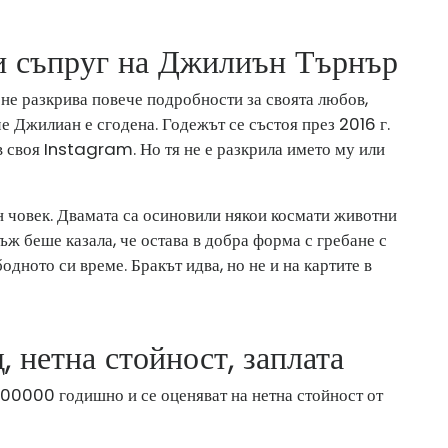
и съпруг на Джилиън Търнър
не разкрива повече подробности за своята любов,
че Джилиан е сгодена. Годежът се състоя през 2016 г.
в своя Instagram. Но тя не е разкрила името му или
ен човек. Двамата са осиновили някои космати животни
ъж беше казала, че остава в добра форма с гребане с
одното си време. Бракът идва, но не и на картите в
 нетна стойност, заплата
300000 годишно и се оценяват на нетна стойност от