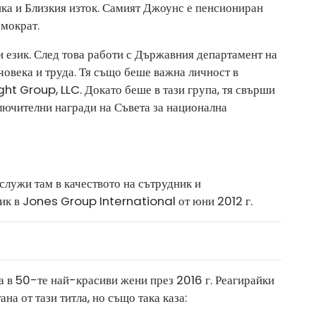
ка и Близкия изток. Самият Джоунс е пенсиониран
емократ.
 език. След това работи с Държавния департамент на
овека и труда. Тя също беше важна личност в
ght Group, LLC. Докато беше в тази група, тя свърши
лючителни награди на Съвета за национална
служи там в качеството на сътрудник и
ник в Jones Group International от юни 2012 г.
а в 50-те най-красиви жени през 2016 г. Реагирайки
на от тази титла, но също така каза: